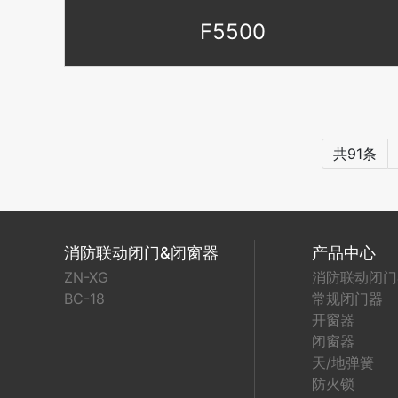
F5500
共91条
消防联动闭门&闭窗器
产品中心
ZN-XG
消防联动闭门
BC-18
常规闭门器
开窗器
闭窗器
天/地弹簧
防火锁