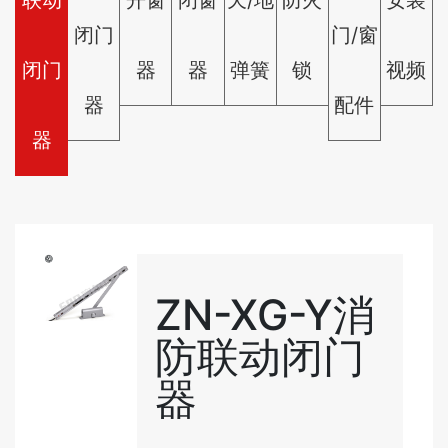
联动
开窗
闭窗
天/地
防火
安装
闭门
门/窗
闭门
器
器
弹簧
锁
视频
器
配件
器
ZN-XG-Y消
防联动闭门
器