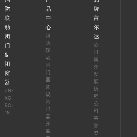
防
品
牌
联
中
富
动
心
尔
消
闭
达
防
公
门
联
司
&
动
简
闭
闭
介
门
窗
发
器
展
器
常
历
ZN-
规
程
XG
闭
公
BC-
门
司
18
器
荣
开
誉
窗
资