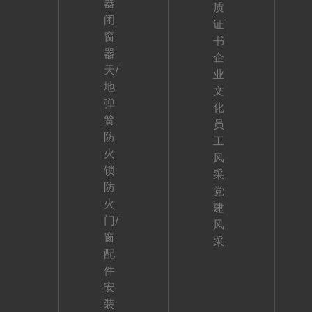
器
质
闭
证
窗
书
器
企
天/
业
地
文
弹
化
簧
员
防
工
火
风
锁
采
防
党
火
建
门/
风
窗
采
配
件
安
装